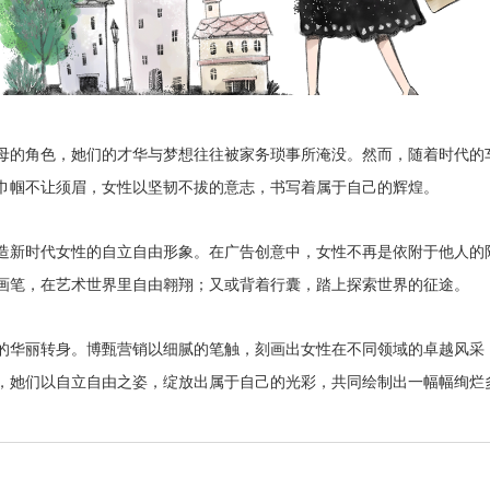
母的角色，她们的才华与梦想往往被家务琐事所淹没。然而，随着时代的
巾帼不让须眉，女性以坚韧不拔的意志，书写着属于自己的辉煌。
造新时代女性的自立自由形象。在广告创意中，女性不再是依附于他人的
画笔，在艺术世界里自由翱翔；又或背着行囊，踏上探索世界的征途。
的华丽转身。博甄营销以细腻的笔触，刻画出女性在不同领域的卓越风采，
，她们以自立自由之姿，绽放出属于自己的光彩，共同绘制出一幅幅绚烂