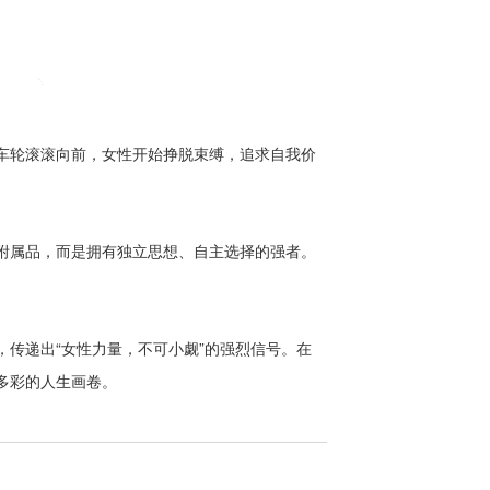
车轮滚滚向前，女性开始挣脱束缚，追求自我价
附属品，而是拥有独立思想、自主选择的强者。
传递出“女性力量，不可小觑”的强烈信号。在
多彩的人生画卷。