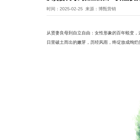
时间：2025-02-25 来源：博甄营销
从贤妻良母到自立自由：女性形象的百年蜕变，
日里破土而出的嫩芽，历经风雨，终绽放成绚烂