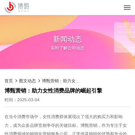
新闻动态
实时了解公司动态
首页
图文动态
博甄营销：助力女性消费品牌的崛起引擎
博甄营销：助力女性消费品牌的崛起引擎
时间：2025-03-04
在当今消费市场中，女性消费群体展现出了强大的购买力和影响
力，成为众多品牌竞相争夺的关键目标。博甄营销，作为专注于女
性消费领域的精细化营销服务公司，正凭借其独特的优势和专业的