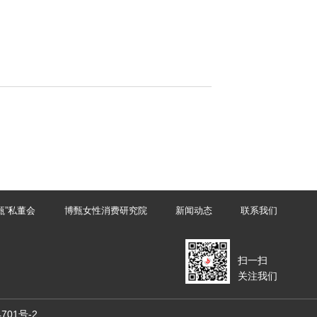
甄”私董会
博甄女性消费研究院
新闻动态
联系我们
扫一扫
关注我们
4701号-2