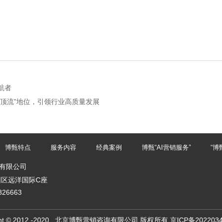
航者
顶流”地位，引领行业高质量发展
博甄特点
服务内容
经典案例
博甄“AI营销服务”
“博
有限公司
阳区远洋国际C座
26663
ight © 2012 -2020 . 北京博甄营销咨询有限公司 版权所有
京ICP备202203