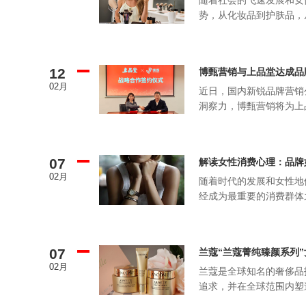
随着社会的飞速发展和女
势，从化妆品到护肤品，
智呢？在这篇文章中，博
12
博甄营销与上品堂达成品
02月
近日，国内新锐品牌营销
洞察力，博甄营销将为上
在进一步夯实上品堂在海
07
解读女性消费心理：品牌
02月
随着时代的发展和女性地
经成为最重要的消费群体
社会认同与个性表达的综
与策略分析，帮助品牌精
07
兰蔻“兰蔻菁纯臻颜系列
02月
​兰蔻是全球知名的奢侈
追求，并在全球范围内塑
新，以满足女性在护肤领