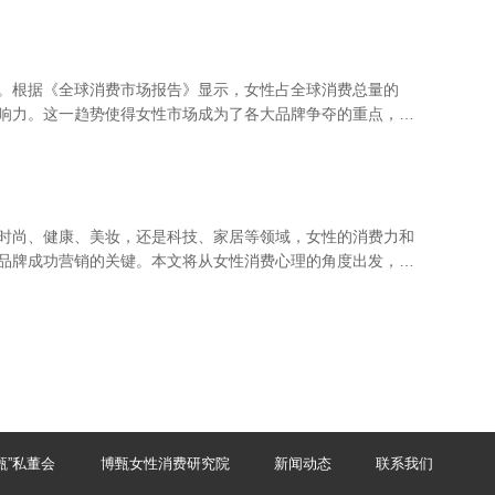
。根据《全球消费市场报告》显示，女性占全球消费总量的
影响力。这一趋势使得女性市场成为了各大品牌争夺的重点，尤
业领先的咨询公司，将从心理需求、生活方式、消费行为等多
。
时尚、健康、美妆，还是科技、家居等领域，女性的消费力和
品牌成功营销的关键。本文将从女性消费心理的角度出发，结
甄”私董会
博甄女性消费研究院
新闻动态
联系我们