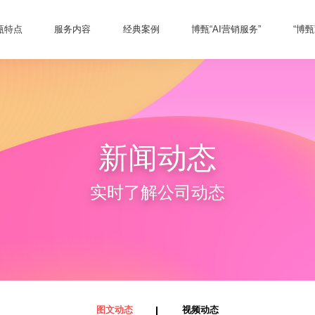
甄特点
服务内容
经典案例
博甄“AI营销服务”
“博
新闻动态
实时了解公司动态
图文动态
视频动态