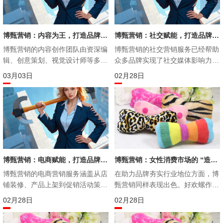
支撑。无论是社交媒体上的用户互
把握市场趋势，为品牌制定科学的
动，还是电商平台上的消费记录，
营销策略提供有力支撑。
博甄营销都能将其转化为有价值的
商业洞察，帮助企业实现精准营
博甄营销：内容为王，打造品牌影响力新高度
博甄营销：社交赋能，打造品牌互动新生态
销。
博甄营销的内容创作团队由资深编
博甄营销​的社交营销服务已经帮助
辑、创意策划、视觉设计师等多领
众多品牌实现了社交媒体影响力的
域专家组成。他们不仅具备扎实的
显著提升。例如，某汽车品牌通过
03月
03
02月
28
专业功底，更拥有敏锐的市场洞察
与博甄营销合作，策划了一系列用
力和创新思维。无论是品牌故事、
户参与度极高的社交互动活动，在
产品介绍，还是行业分析、用户指
微博上获得了数亿的曝光量。另一
南，博甄营销都能以独特的视角和
个案例是某餐饮品牌，通过博甄营
创新的表达方式，创作出引人入胜
销策划的抖音挑战赛，在短时间内
的内容。
获得了数百万的参与量，大大提升
了品牌知名度和用户粘性。
博甄营销：电商赋能，打造品牌增长新引擎
博甄营销：女性消费市场的 “造王者”
博甄营销​的电商营销服务涵盖从店
在助力品牌夯实行业地位方面，博
铺装修、产品上架到促销活动策
甄营销同样表现出色。好欢螺作为
划、流量获取等全流程。他们深
螺蛳粉品类的顶流品牌，虽然销量
02月
28
02月
28
知，电商运营不仅仅是简单的产品
可观，但在品牌美誉度和行业影响
销售，更是品牌形象的塑造和用户
力方面仍有提升空间。博甄为其提