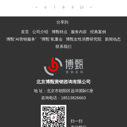
部线条精致化的追求，成功吸引了
甄深知这一点，在为品牌进行定位
队、丰富的经验和全面的服务，成
<
6
7
8
9
10
>
目标客户群体。
时，不再局限于传统的产品功能和
为众多女性消费品牌信赖的全方位
价格层面，而是深入挖掘品牌的独
营销伙伴，陪伴品牌从创立到壮
分享到
特价值，结合女性消费者的情感需
大，在市场竞争中脱颖而出。
求和生活方式，打造出具有差异化
首页
公司介绍
博甄特点
服务内容
经典案例
的品牌定位。以梅虎品牌为例，博
博甄“AI营销服务”
“博甄”私董会
博甄女性消费研究院
新闻动态
甄将其定位为面部轮廓专家，将现
联系我们
代科技与美容护肤相结合，精准满
足了女性对于面部线条精致化的追
求。这种创新的定位方式，让梅虎
品牌在竞争激烈的美容护肤市场中
迅速脱颖而出，吸引了大量目标客
户。
北京博甄营销咨询有限公司
地 址：北京市朝阳区远洋国际C座
咨询电话：18513826663
扫一扫