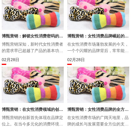
体验的优化。因此，博甄营销在提
供了从品牌策略与定位、娱乐营销
供电商营销服务时，始终将品牌定
到官方帐号运营等一系列全方位服
位和用户体验放在首位。
务。通过这些举措，好欢螺在行业
与用户心中的地位更加稳固，进一
步巩固了其行业第一的位置，品牌
美誉度也大幅提升。
博甄营销：解锁女性消费密码的营销智囊
博甄营销：女性消费品牌崛起的幕后推手
博甄营销深知，新时代女性消费者
​在女性消费市场蓬勃发展的今天，
的需求早已超越了产品的基本功
一个个闪耀的品牌背后，常常能看
能，她们更加注重个性化、情感化
到博甄营销忙碌而又专业的身影。
02月
28
02月
28
以及品质感。为了满足这些多样化
作为极具精细化营销全链路陪跑能
的需求，博甄营销在服务品牌时，
力的服务公司，博甄营销凭借着深
始终围绕女性消费者的心理和行为
厚的行业经验、敏锐的市场洞察力
特征制定营销策略。在品牌定位方
和创新的营销策略，成为众多女性
面，博甄会深入挖掘品牌核心价
消费品牌崛起的幕后关键推手
值，将其与女性消费者的情感需求
紧密相连。以梅虎品牌为例，这是
博甄于 2021 年 12 月创建的品
博甄营销：在女性消费领域的创新营销之路
博甄营销：女性消费品牌的全方位营销伙伴
牌，致力于将现代科技与美容护肤
博甄营销的创新首先体现在品牌定
​在女性消费市场的广阔天地里，品
相结合。博甄精准定位梅虎品牌为
位上。在当今多元化的消费环境
牌的成长与发展需要全方位的支持
面部轮廓专家，满足了女性对于面
下，消费者的需求愈发个性化。博
与助力。博甄营销凭借其专业的团