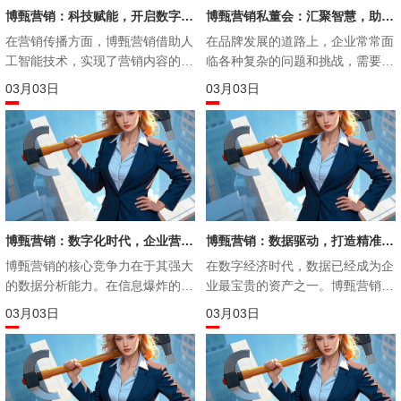
博甄营销：科技赋能，开启数字营销新篇章
博甄营销私董会：汇聚智慧，助力品牌发展
在营销传播方面，博甄营销借助人
​在品牌发展的道路上，企业常常面
工智能技术，实现了营销内容的个
临各种复杂的问题和挑战，需要专
性化推荐。通过智能算法，根据不
业的建议和行业智慧的碰撞。博甄
03月
03
03月
03
同消费者的特点和需求，推送符合
营销私董会应运而生，作为一个汇
其兴趣的营销内容。这样不仅提高
聚各方智慧的高端平台，为品牌提
了营销信息的触达率，还增强了消
供了针对性的问题解决之道，助力
费者与品牌之间的互动和粘性。例
品牌实现更好的发展。
如，在为一家服装品牌进行线上营
销时，博甄营销利用人工智能技
术，为不同的消费者推荐适合其身
材、风格和喜好的服装款式，消费
博甄营销：数字化时代，企业营销的破局之道
博甄营销：数据驱动，打造精准营销新范式
者在浏览品牌官方网站或社交媒体
博甄营销​的核心竞争力在于其强大
在数字经济时代，数据已经成为企
页面时，看到的都是自己感兴趣的
的数据分析能力。在信息爆炸的时
业最宝贵的资产之一。博甄营销深
产品推荐，大大提高了购买转化
代，数据已经成为企业最宝贵的资
谙数据的重要性，将数据分析和应
03月
03
03月
03
率。
产之一。博甄营销通过自主研发的
用作为其核心竞争力，为企业提供
数据分析平台，能够精准捕捉消费
精准、高效的营销解决方案。通过
者的行为轨迹，洞察市场趋势，为
自主研发的数据分析平台，博甄营
品牌制定科学的营销策略提供有力
销能够深入洞察消费者行为，精准